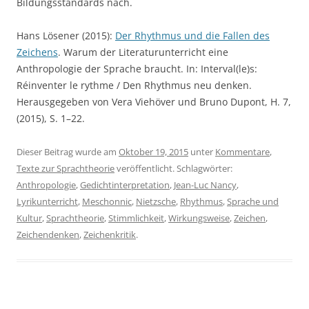
Bildungsstandards nach.
Hans Lösener (2015):
Der Rhythmus und die Fallen des
Zeichens
. Warum der Literaturunterricht eine
Anthropologie der Sprache braucht. In: Interval(le)s:
Réinventer le rythme / Den Rhythmus neu denken.
Herausgegeben von Vera Viehöver und Bruno Dupont, H. 7,
(2015), S. 1–22.
Dieser Beitrag wurde am
Oktober 19, 2015
unter
Kommentare
,
Texte zur Sprachtheorie
veröffentlicht. Schlagwörter:
Anthropologie
,
Gedichtinterpretation
,
Jean-Luc Nancy
,
Lyrikunterricht
,
Meschonnic
,
Nietzsche
,
Rhythmus
,
Sprache und
Kultur
,
Sprachtheorie
,
Stimmlichkeit
,
Wirkungsweise
,
Zeichen
,
Zeichendenken
,
Zeichenkritik
.