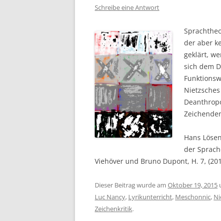
Schreibe eine Antwort
Sprachtheo
der aber k
geklärt, w
sich dem D
Funktionsw
Nietzsches
Deanthropo
Zeichenden
Hans Lösen
der Sprach
Viehöver und Bruno Dupont, H. 7, (2015
Dieser Beitrag wurde am
Oktober 19, 2015
Luc Nancy
,
Lyrikunterricht
,
Meschonnic
,
Ni
Zeichenkritik
.